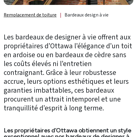
Réparation
de
Remplacement de toiture
|
Bardeaux design à vie
toit
Entretien
Les bardeaux de designer à vie offrent aux
de
propriétaires d’Ottawa l’élégance d’un toit
toit
en ardoise ou en bardeaux de cèdre sans
Puits
les coûts élevés ni l’entretien
de
contraignant. Grâce à leur robustesse
lumière
accrue, leurs options esthétiques et leurs
et
garanties imbattables, ces bardeaux
accessoires
procurent un attrait intemporel et une
À
tranquillité d’esprit à long terme.
propos
B2B
Les propriétaires d’Ottawa obtiennent un style
exceptionnel avec nos bardeaux de designer à