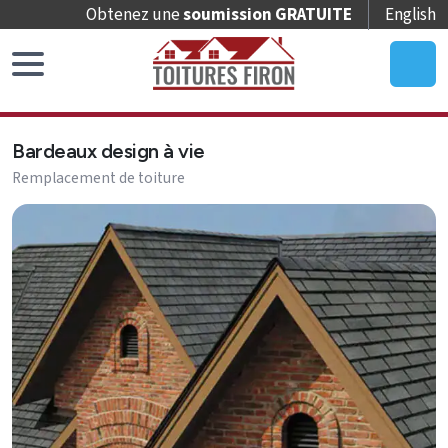
Obtenez une
soumission GRATUITE
English
Accueil
Bardeaux design à vie
Remplacement
Remplacement de toiture
de
toit
Bardeaux
architecturaux
à
vie
Bardeaux
designer
à
vie